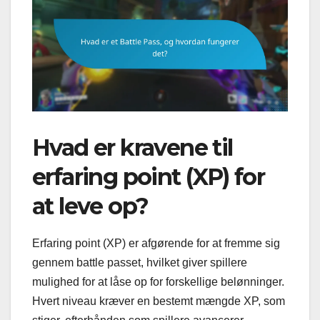
Hvad er kravene til
erfaring point (XP) for
at leve op?
Erfaring point (XP) er afgørende for at fremme sig
gennem battle passet, hvilket giver spillere
mulighed for at låse op for forskellige belønninger.
Hvert niveau kræver en bestemt mængde XP, som