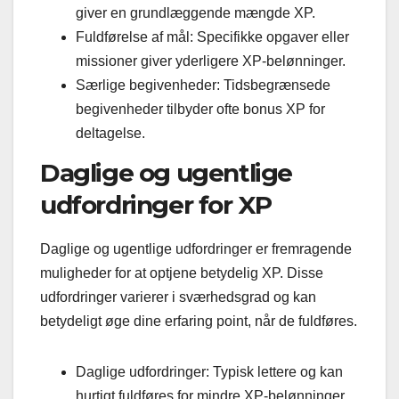
giver en grundlæggende mængde XP.
Fuldførelse af mål: Specifikke opgaver eller
missioner giver yderligere XP-belønninger.
Særlige begivenheder: Tidsbegrænsede
begivenheder tilbyder ofte bonus XP for
deltagelse.
Daglige og ugentlige
udfordringer for XP
Daglige og ugentlige udfordringer er fremragende
muligheder for at optjene betydelig XP. Disse
udfordringer varierer i sværhedsgrad og kan
betydeligt øge dine erfaring point, når de fuldføres.
Daglige udfordringer: Typisk lettere og kan
hurtigt fuldføres for mindre XP-belønninger.