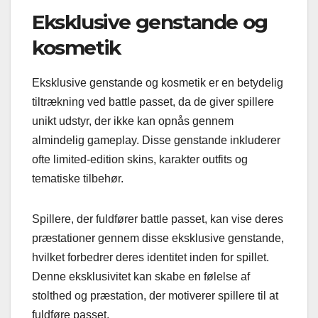
Eksklusive genstande og
kosmetik
Eksklusive genstande og kosmetik er en betydelig
tiltrækning ved battle passet, da de giver spillere
unikt udstyr, der ikke kan opnås gennem
almindelig gameplay. Disse genstande inkluderer
ofte limited-edition skins, karakter outfits og
tematiske tilbehør.
Spillere, der fuldfører battle passet, kan vise deres
præstationer gennem disse eksklusive genstande,
hvilket forbedrer deres identitet inden for spillet.
Denne eksklusivitet kan skabe en følelse af
stolthed og præstation, der motiverer spillere til at
fuldføre passet.