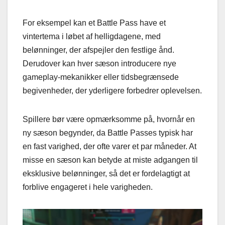
For eksempel kan et Battle Pass have et
vintertema i løbet af helligdagene, med
belønninger, der afspejler den festlige ånd.
Derudover kan hver sæson introducere nye
gameplay-mekanikker eller tidsbegrænsede
begivenheder, der yderligere forbedrer oplevelsen.
Spillere bør være opmærksomme på, hvornår en
ny sæson begynder, da Battle Passes typisk har
en fast varighed, der ofte varer et par måneder. At
misse en sæson kan betyde at miste adgangen til
eksklusive belønninger, så det er fordelagtigt at
forblive engageret i hele varigheden.