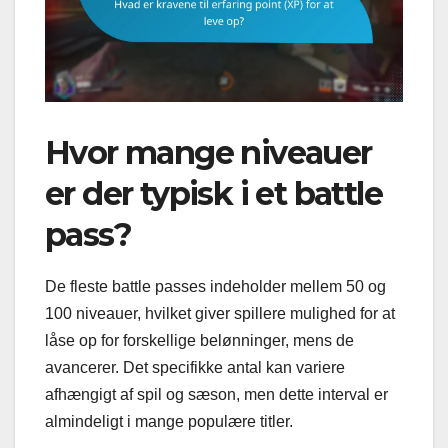
Hvor mange niveauer
er der typisk i et battle
pass?
De fleste battle passes indeholder mellem 50 og
100 niveauer, hvilket giver spillere mulighed for at
låse op for forskellige belønninger, mens de
avancerer. Det specifikke antal kan variere
afhængigt af spil og sæson, men dette interval er
almindeligt i mange populære titler.