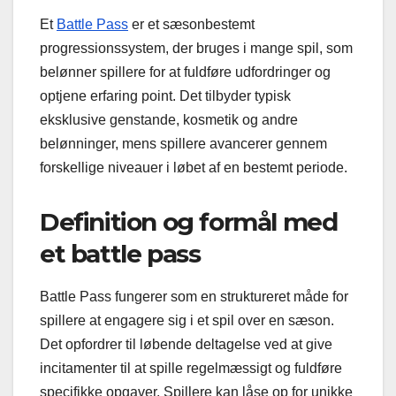
Et
Battle Pass
er et sæsonbestemt
progressionssystem, der bruges i mange spil, som
belønner spillere for at fuldføre udfordringer og
optjene erfaring point. Det tilbyder typisk
eksklusive genstande, kosmetik og andre
belønninger, mens spillere avancerer gennem
forskellige niveauer i løbet af en bestemt periode.
Definition og formål med
et battle pass
Battle Pass fungerer som en struktureret måde for
spillere at engagere sig i et spil over en sæson.
Det opfordrer til løbende deltagelse ved at give
incitamenter til at spille regelmæssigt og fuldføre
specifikke opgaver. Spillere kan låse op for unikke