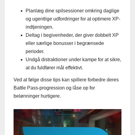
Planlæg dine spilsessioner omkring daglige
og ugentlige udfordringer for at optimere XP-
indtjeningen.
Deltag i begivenheder, der giver dobbelt XP
eller særlige bonusser i begrænsede
perioder.
Undgå distraktioner under kampe for at sikre,
at du fuldfører mål effektivt.
Ved at følge disse tips kan spillere forbedre deres
Battle Pass-progression og låse op for
belønninger hurtigere.