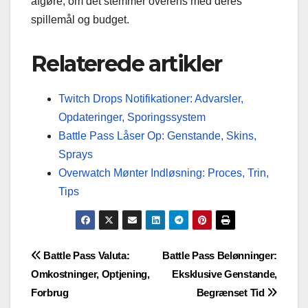
afgøre, om det stemmer overens med deres
spillemål og budget.
Relaterede artikler
Twitch Drops Notifikationer: Advarsler,
Opdateringer, Sporingssystem
Battle Pass Låser Op: Genstande, Skins,
Sprays
Overwatch Mønter Indløsning: Proces, Trin,
Tips
Post
Battle Pass Valuta:
Battle Pass Belønninger:
Omkostninger, Optjening,
Eksklusive Genstande,
navigation
Forbrug
Begrænset Tid