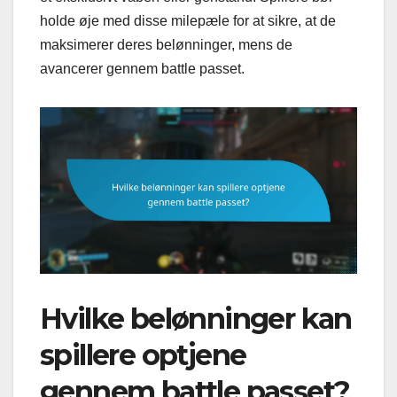
holde øje med disse milepæle for at sikre, at de
maksimerer deres belønninger, mens de
avancerer gennem battle passet.
Hvilke belønninger kan
spillere optjene
gennem battle passet?