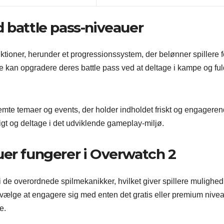
 battle pass-niveauer
nktioner, herunder et progressionssystem, der belønner spillere f
lere kan opgradere deres battle pass ved at deltage i kampe og fu
te temaer og events, der holder indholdet friskt og engageren
igt og deltage i det udviklende gameplay-miljø.
uer fungerer i Overwatch 2
i de overordnede spilmekanikker, hvilket giver spillere mulighed 
vælge at engagere sig med enten det gratis eller premium nive
e.