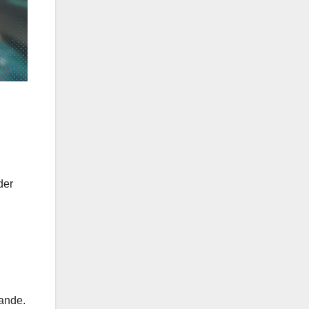
der
.
tande.