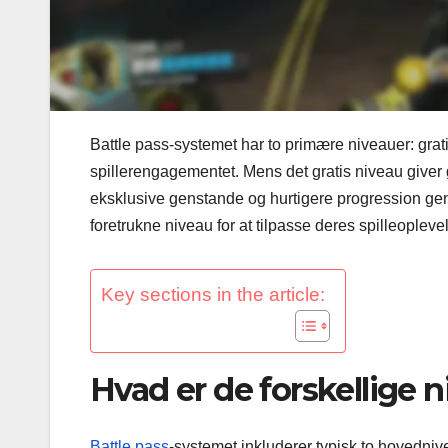
Battle pass-systemet har to primære niveauer: grat
spillerengagementet. Mens det gratis niveau give
eksklusive genstande og hurtigere progression gen
foretrukne niveau for at tilpasse deres spilleople
Key sections in the article:
Hvad er de forskellige n
Battle pass
-systemet inkluderer typisk to hovednive