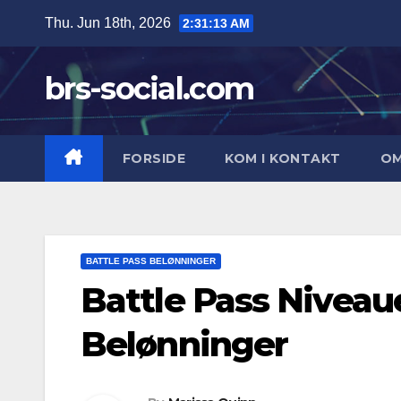
Skip
Thu. Jun 18th, 2026
2:31:14 AM
to
content
brs-social.com
FORSIDE
KOM I KONTAKT
O
BATTLE PASS BELØNNINGER
Battle Pass Niveau
Belønninger