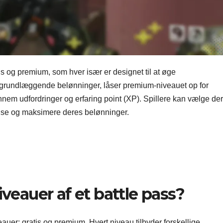
is og premium, som hver især er designet til at øge
r grundlæggende belønninger, låser premium-niveauet op for
nem udfordringer og erfaring point (XP). Spillere kan vælge de
velse og maksimere deres belønninger.
iveauer af et battle pass?
auer: gratis og premium. Hvert niveau tilbyder forskellige