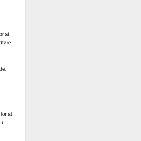
or at
ldføre
de.
for at
au