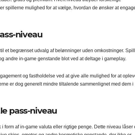
ver spillerne mulighed for at vælge, hvordan de ønsker at engag
pass-niveau
g til et begrænset udvalg af belønninger uden omkostninger. Spil
og andre in-game genstande blot ved at deltage i gameplay.
rengagement og fastholdelse ved at give alle mulighed for at ople
erne er dog generelt mindre tiltalende sammenlignet med dem i
le pass-niveau
i form af in-game valuta eller rigtige penge. Dette niveau låser 
sive skins, emotes og andre kosmetiske genstande, der ikke er