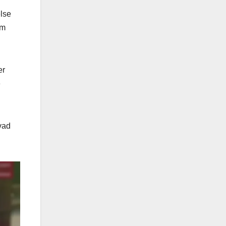
else
em
er
e
vad