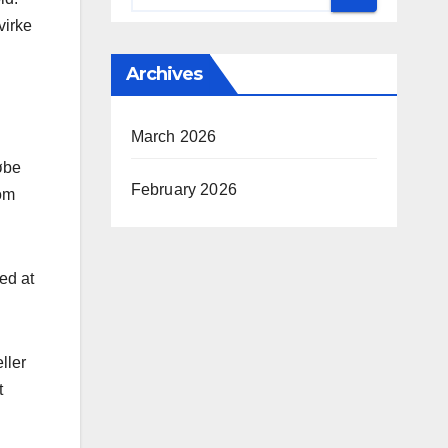
virke
Archives
March 2026
øbe
February 2026
som
ed at
ller
t