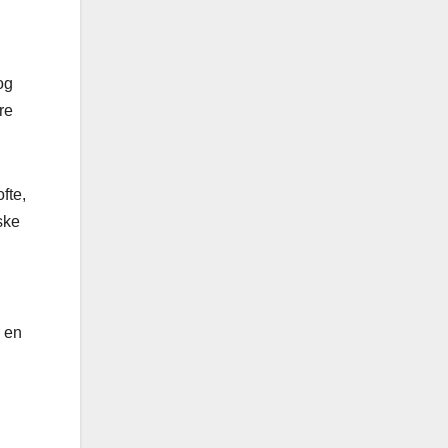
og
re
fte,
ske
 en