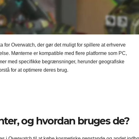
or Overwatch, der gør det muligt for spillere at erhverve
else. Mønterne er kompatible med flere platforme som PC,
mer med specifikke begrænsninger, herunder geografiske
rstå for at optimere deres brug.
ter, og hvordan bruges de?
s i Overwatch til at købe kosmetiske genstande og andet indho