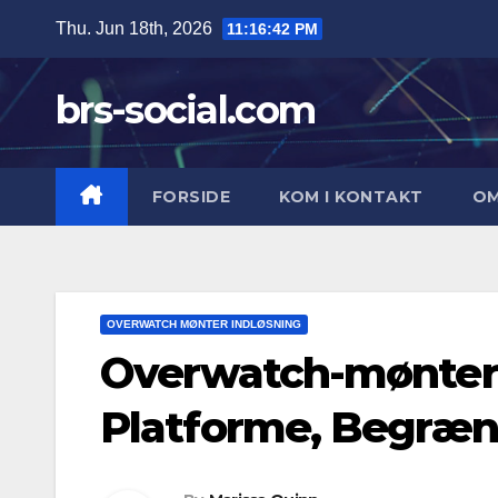
Skip
Thu. Jun 18th, 2026
11:16:44 PM
to
content
brs-social.com
FORSIDE
KOM I KONTAKT
O
OVERWATCH MØNTER INDLØSNING
Overwatch-mønter: 
Platforme, Begræn