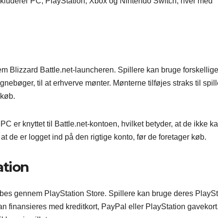
 inkluderer PC, PlayStation, Xbox og Nintendo Switch, hver med
Blizzard Battle.net-launcheren. Spillere kan bruge forskellig
nebøger, til at erhverve mønter. Mønterne tilføjes straks til spil
 køb.
 er knyttet til Battle.net-kontoen, hvilket betyder, at de ikke k
 at de er logget ind på den rigtige konto, før de foretager køb.
ation
es gennem PlayStation Store. Spillere kan bruge deres PlaySt
n finansieres med kreditkort, PayPal eller PlayStation gavekort