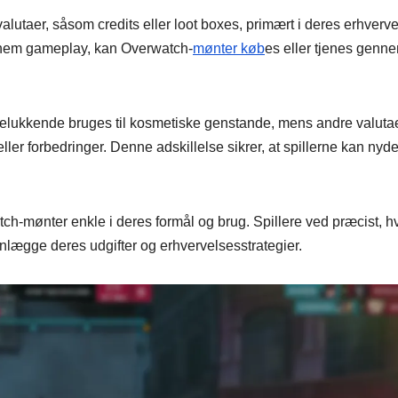
lutaer, såsom credits eller loot boxes, primært i deres erhverv
ennem gameplay, kan Overwatch-
mønter køb
es eller tjenes genn
delukkende bruges til kosmetiske genstande, mens andre valuta
ler forbedringer. Denne adskillelse sikrer, at spillerne kan nyd
ch-mønter enkle i deres formål og brug. Spillere ved præcist, h
anlægge deres udgifter og erhvervelsesstrategier.