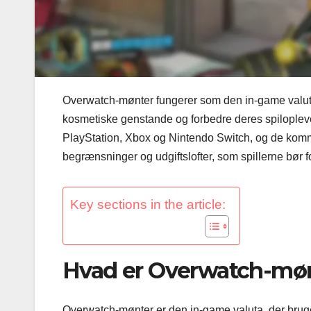
Overwatch-mønter fungerer som den in-game valuta f
kosmetiske genstande og forbedre deres spiloplev
PlayStation, Xbox og Nintendo Switch, og de kom
begrænsninger og udgiftslofter, som spillerne bør fo
Key sections in the article:
Hvad er Overwatch-møn
Overwatch-mønter er den in-game valuta, der bruge