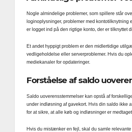
Nogle almindelige problemer, som spillere står over
loginoplysninger, problemer med kontotilknytning ell
er logget ind på den rigtige konto, der er tilknyttet d
Et andet hyppigt problem er den midlertidige utilgæ
vedligeholdelse eller serverproblemer. Hvis du oplev
mediekanaler for opdateringer.
Forståelse af saldo uover
Saldo uoverensstemmelser kan opstå af forskellige å
under indløsning af gavekort. Hvis din saldo ikke af
for at sikre, at alle køb og indløsninger er medtaget
Hvis du mistænker en fejl, skal du samle relevante 