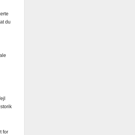
erte
 at du
ale
ejl
storik
 for