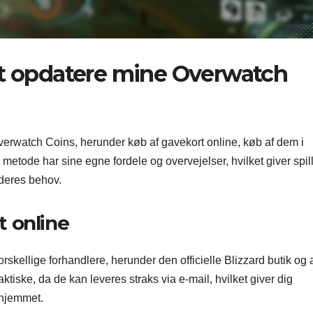
at opdatere mine Overwatch
 Overwatch Coins, herunder køb af gavekort online, køb af dem i
r metode har sine egne fordele og overvejelser, hvilket giver spil
 deres behov.
 online
rskellige forhandlere, herunder den officielle Blizzard butik og
ktiske, da de kan leveres straks via e-mail, hvilket giver dig
 hjemmet.