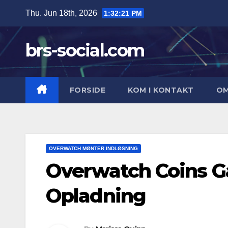
Skip
Thu. Jun 18th, 2026
1:32:22 PM
to
content
brs-social.com
FORSIDE
KOM I KONTAKT
O
OVERWATCH MØNTER INDLØSNING
Overwatch Coins Ga
Opladning