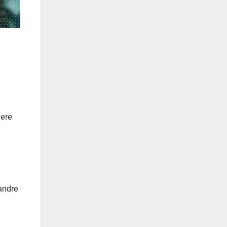
lere
 andre