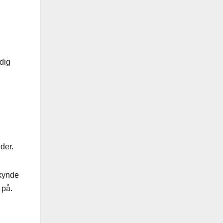
dig
der.
skynde
 på.