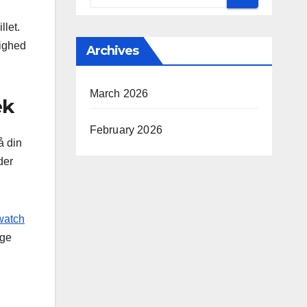
llet.
dighed
Archives
March 2026
ek
February 2026
å din
der
watch
ige