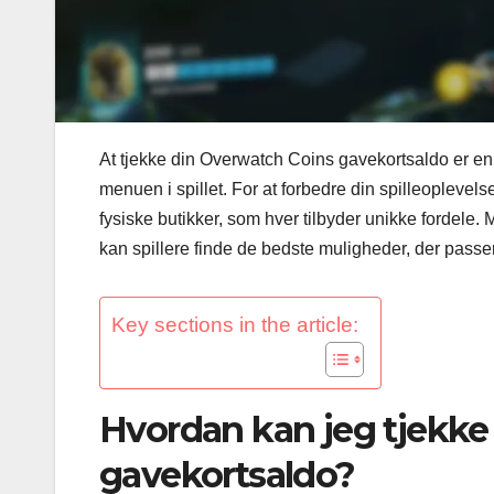
At tjekke din Overwatch Coins gavekortsaldo er e
menuen i spillet. For at forbedre din spilleoplevel
fysiske butikker, som hver tilbyder unikke fordele. 
kan spillere finde de bedste muligheder, der passer
Key sections in the article:
Hvordan kan jeg tjekk
gavekortsaldo?