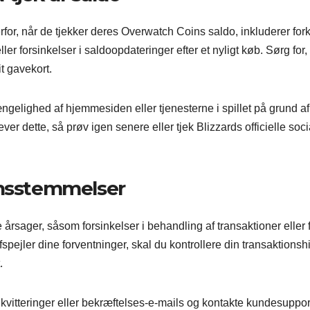
for, når de tjekker deres Overwatch Coins saldo, inkluderer fork
er forsinkelser i saldoopdateringer efter et nyligt køb. Sørg for,
it gavekort.
ngelighed af hjemmesiden eller tjenesterne i spillet på grund af
er dette, så prøv igen senere eller tjek Blizzards officielle soci
ensstemmelser
rsager, såsom forsinkelser i behandling af transaktioner eller f
spejler dine forventninger, skal du kontrollere din transaktionshi
.
kvitteringer eller bekræftelses-e-mails og kontakte kundesupport