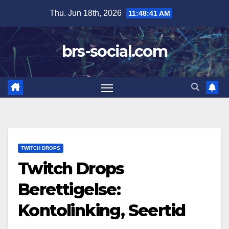
Skip
Thu. Jun 18th, 2026
11:48:42 AM
to
content
brs-social.com
TWITCH DROPS
Twitch Drops
Berettigelse:
Kontolinking, Seertid