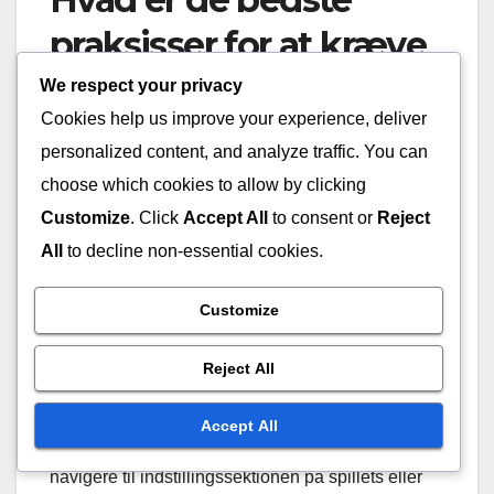
praksisser for at kræve
Twitch Drops?
We respect your privacy
Cookies help us improve your experience, deliver
For at kræve Twitch Drops med succes skal du
personalized content, and analyze traffic. You can
linke din Twitch-konto, se berettigede streams og
choose which cookies to allow by clicking
opfylde specifikke spilkrav. At følge disse bedste
Customize
. Click
Accept All
to consent or
Reject
praksisser sikrer, at du maksimerer dine chancer
All
to decline non-essential cookies.
for at modtage belønninger.
Customize
Link din Twitch-konto
Reject All
At linke din Twitch-konto til det spil eller den
platform, der tilbyder Drops, er det første skridt til
Accept All
berettigelse. Denne proces involverer typisk at
navigere til indstillingssektionen på spillets eller