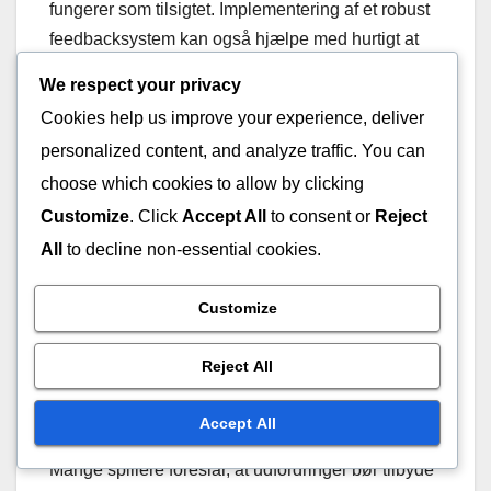
fungerer som tilsigtet. Implementering af et robust
feedbacksystem kan også hjælpe med hurtigt at
identificere og adressere fejl.
We respect your privacy
Cookies help us improve your experience, deliver
Fællesskabsfeedback om
personalized content, and analyze traffic. You can
udfordringsdesign
choose which cookies to allow by clicking
Customize
. Click
Accept All
to consent or
Reject
Fællesskabsfeedback spiller en afgørende rolle i
All
to decline non-essential cookies.
udformningen af Battle Pass-udfordringer. Spillere
udtrykker ofte bekymringer om klarheden og
Customize
gennemførligheden af visse opgaver. For
eksempel kan udfordringer, der kræver specifikke
Reject All
gameplay-stile eller karaktervalg, fremmedgøre
spillere, der foretrækker forskellige spillestile.
Accept All
Mange spillere foreslår, at udfordringer bør tilbyde