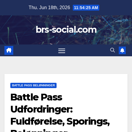
Skip
Thu. Jun 18th, 2026
11:54:26 AM
to
content
brs-social.com
BATTLE PASS BELØNNINGER
Battle Pass
Udfordringer:
Fuldførelse, Sporings,