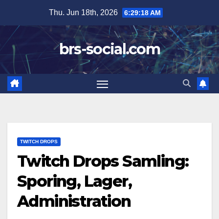
Skip
Thu. Jun 18th, 2026
6:29:19 AM
to
content
brs-social.com
TWITCH DROPS
Twitch Drops Samling:
Sporing, Lager,
Administration