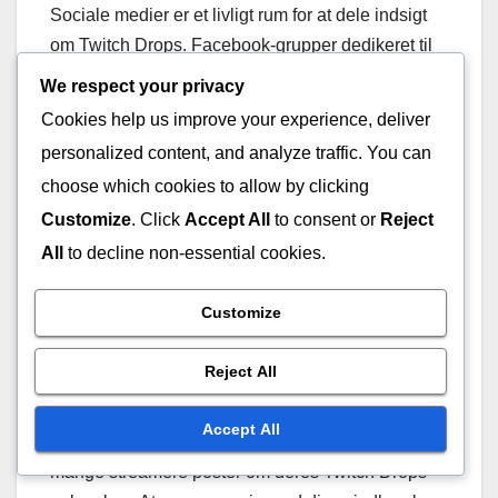
Sociale medier er et livligt rum for at dele indsigt
om Twitch Drops. Facebook-grupper dedikeret til
Twitch Drops har ofte indlæg fra medlemmer, der
We respect your privacy
deler deres succeser og udfordringer. At deltage i
Cookies help us improve your experience, deliver
disse grupper giver dig mulighed for at forbinde
personalized content, and analyze traffic. You can
med andre, der aktivt er engageret i at indsamle
choose which cookies to allow by clicking
drops.
Customize
. Click
Accept All
to consent or
Reject
All
to decline non-essential cookies.
På Twitter kan du følge specifikke hashtags som
#TwitchDrops for at få realtidsopdateringer og
Customize
diskussioner. Streamere og fans deler deres
tanker og strategier, hvilket gør det til en dynamisk
Reject All
informationskilde.
Accept All
Instagram kan også være en nyttig platform, da
mange streamere poster om deres Twitch Drops-