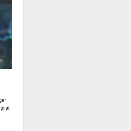
ger
gt at