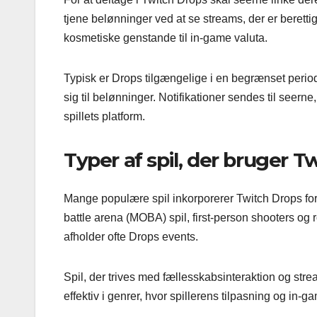
tjene belønninger ved at se streams, der er beretti
kosmetiske genstande til in-game valuta.
Typisk er Drops tilgængelige i en begrænset periode
sig til belønninger. Notifikationer sendes til seer
spillets platform.
Typer af spil, der bruger T
Mange populære spil inkorporerer Twitch Drops for
battle arena (MOBA) spil, first-person shooters og ro
afholder ofte Drops events.
Spil, der trives med fællesskabsinteraktion og str
effektiv i genrer, hvor spillerens tilpasning og in-g