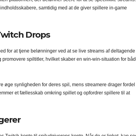
 indholdsskabere, samtidig med at de giver spillere in-game
Twitch Drops
ed for at tjene belønninger ved at se live streams af deltagende 
romovere spiltitler, hvilket skaber en win-win-situation for bå
ere øge synligheden for deres spil, mens streamere drager fordel
mer et fællesskab omkring spillet og opfordrer spillere til at
gerer
es Twitch-konto til spiludgiverens konto. Når de er linket, kan s