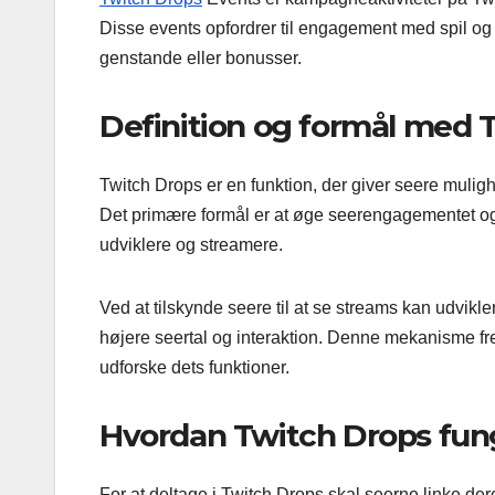
Disse events opfordrer til engagement med spil og
genstande eller bonusser.
Definition og formål med 
Twitch Drops er en funktion, der giver seere muligh
Det primære formål er at øge seerengagementet og p
udviklere og streamere.
Ved at tilskynde seere til at se streams kan udvikl
højere seertal og interaktion. Denne mekanisme frem
udforske dets funktioner.
Hvordan Twitch Drops fun
For at deltage i Twitch Drops skal seerne linke der