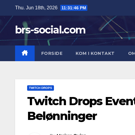
Skip
Thu. Jun 18th, 2026
11:31:47 PM
to
content
brs-social.com
FORSIDE
KOM I KONTAKT
O
TWITCH DROPS
Twitch Drops Event
Belønninger