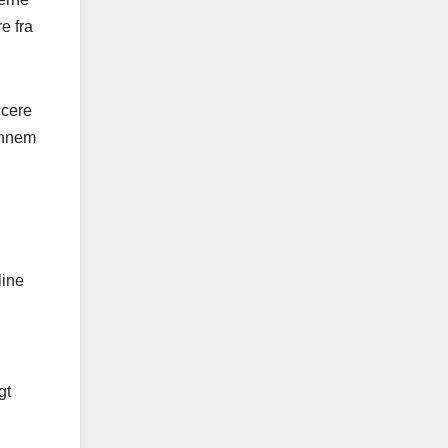
e fra
icere
gennem
line
gt