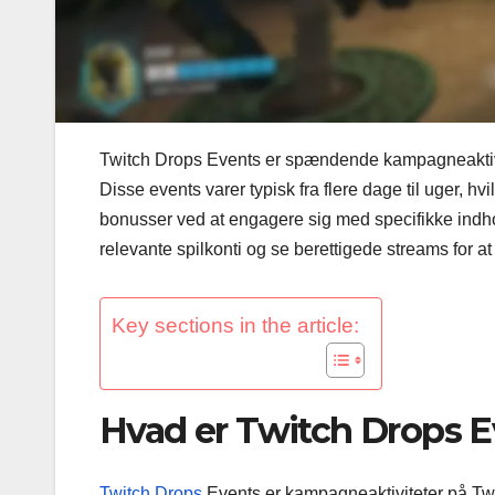
Twitch Drops Events er spændende kampagneaktivit
Disse events varer typisk fra flere dage til uger, h
bonusser ved at engagere sig med specifikke indhol
relevante spilkonti og se berettigede streams for a
Key sections in the article:
Hvad er Twitch Drops 
Twitch Drops
Events er kampagneaktiviteter på Twit