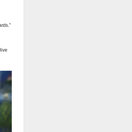
rds.”
live