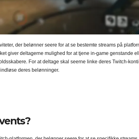
eter, der belønner seere for at se bestemte streams på platfo
vilket giver deltagerne mulighed for at tjene in-game genstande el
dsskabere. For at deltage skal seerne linke deres Twitch-konti 
t indløse deres belønninger.
Events?
ch-platformen, der belønner seere for at se specifikke streams.