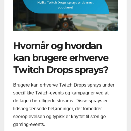
Hvornår og hvordan
kan brugere erhverve
Twitch Drops sprays?
Brugere kan erhverve Twitch Drops sprays under
specifikke Twitch-events og kampagner ved at
deltage i berettigede streams. Disse sprays er
tidsbegrænsede belønninger, der forbedrer
seeroplevelsen og typisk er knyttet til særlige
gaming-events.