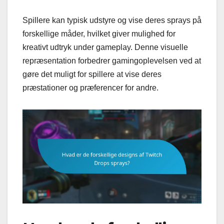
Spillere kan typisk udstyre og vise deres sprays på
forskellige måder, hvilket giver mulighed for
kreativt udtryk under gameplay. Denne visuelle
repræsentation forbedrer gamingoplevelsen ved at
gøre det muligt for spillere at vise deres
præstationer og præferencer for andre.