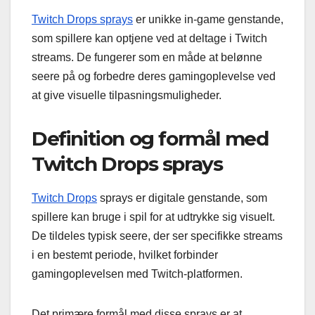
Twitch Drops sprays
er unikke in-game genstande,
som spillere kan optjene ved at deltage i Twitch
streams. De fungerer som en måde at belønne
seere på og forbedre deres gamingoplevelse ved
at give visuelle tilpasningsmuligheder.
Definition og formål med
Twitch Drops sprays
Twitch Drops
sprays er digitale genstande, som
spillere kan bruge i spil for at udtrykke sig visuelt.
De tildeles typisk seere, der ser specifikke streams
i en bestemt periode, hvilket forbinder
gamingoplevelsen med Twitch-platformen.
Det primære formål med disse sprays er at