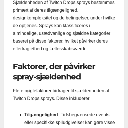
Sjældenheden af Twitch Drops sprays bestemmes
primært af deres tilgængelighed,
designkompleksitet og de betingelser, under hvilke
de optjenes. Sprays kan klassificeres i
almindelige, usædvanlige og sjældne kategorier
baseret på disse faktorer, hvilket påvirker deres
eftertragtethed og fællesskabsværdi.
Faktorer, der påvirker
spray-sjældenhed
Flere nøglefaktorer bidrager til sjældenheden af
Twitch Drops sprays. Disse inkluderer:
Tilgængelighed:
Tidsbegrænsede events
eller specifikke spiludgivelser kan gøre visse