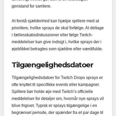
genstand for samlere.
At forstå sjældenhed kan hjælpe spillere med at
prioritere, hvilke sprays de skal forfølge. At deltage
i fællesskabsdiskussioner eller følge Twitch-
meddelelser kan give indsigt i, hvilke sprays der i
øjeblikket betragtes som sjældne eller værdifulde.
Tilgængelighedsdatoer
Tilgængelighedsdatoer for Twitch Drops sprays er
ofte knyttet til specifikke events eller kampagner.
Spillere bør holde øje med Twitch’s officielle
meddelelser for detaljer om, hvornår nye sprays vil
blive frigivet. Typisk er sprays tilgængelige i en
begrænset periode, der spænder fra et par dage til