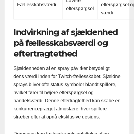
Lavere
Fællesskabsværdi
efterspørgsel o
efterspørgsel
værdi
Indvirkning af sjældenhed
på fællesskabsværdi og
eftertragtethed
Sjældenheden af en spray påvirker betydeligt
dens værdi inden for Twitch-fællesskabet. Sjældne
sprays bliver ofte status-symboler blandt spillere,
hvilket fører til højere efterspørgsel og
handelsværdi. Denne eftertragtethed kan skabe en
konkurrencepræget atmosfære, hvor spillere
stræber efter at opnå eksklusive designs.
Derudover kan fællesskabets opfattelse af en