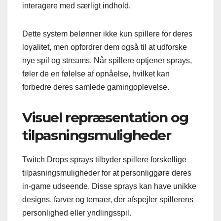
interagere med særligt indhold.
Dette system belønner ikke kun spillere for deres
loyalitet, men opfordrer dem også til at udforske
nye spil og streams. Når spillere optjener sprays,
føler de en følelse af opnåelse, hvilket kan
forbedre deres samlede gamingoplevelse.
Visuel repræsentation og
tilpasningsmuligheder
Twitch Drops sprays tilbyder spillere forskellige
tilpasningsmuligheder for at personliggøre deres
in-game udseende. Disse sprays kan have unikke
designs, farver og temaer, der afspejler spillerens
personlighed eller yndlingsspil.