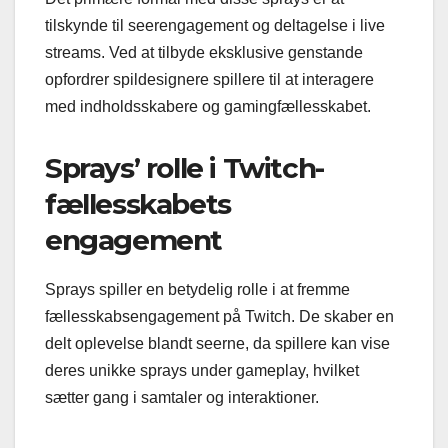
tilskynde til seerengagement og deltagelse i live
streams. Ved at tilbyde eksklusive genstande
opfordrer spildesignere spillere til at interagere
med indholdsskabere og gamingfællesskabet.
Sprays’ rolle i Twitch-
fællesskabets
engagement
Sprays spiller en betydelig rolle i at fremme
fællesskabsengagement på Twitch. De skaber en
delt oplevelse blandt seerne, da spillere kan vise
deres unikke sprays under gameplay, hvilket
sætter gang i samtaler og interaktioner.