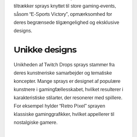
tiltrækker sprays knyttet til store gaming-events,
såsom “E-Sports Victory”, opmærksomhed for
deres begrænsede tilgængelighed og eksklusive
designs.
Unikke designs
Unikheden af Twitch Drops sprays stammer fra
deres kunstneriske samarbejder og tematiske
koncepter. Mange sprays er designet af populære
kunstnere i gamingfællesskabet, hvilket resulterer i
karakteristiske stilarter, der resonerer med spillere.
For eksempel hylder “Retro Pixel” sprayen
klassiske gaminggrafikker, hvilket appellerer til
nostalgiske gamere.