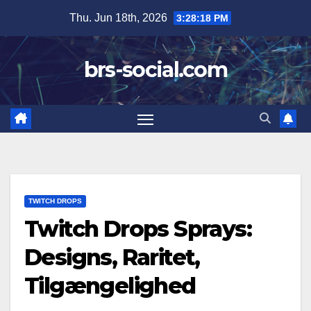
Skip
Thu. Jun 18th, 2026
3:28:19 PM
to
content
brs-social.com
TWITCH DROPS
Twitch Drops Sprays:
Designs, Raritet,
Tilgængelighed