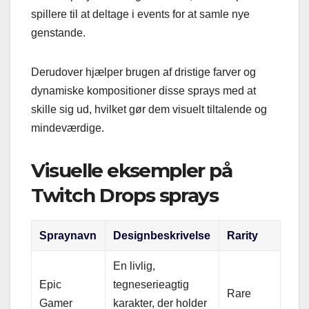
spillere til at deltage i events for at samle nye
genstande.
Derudover hjælper brugen af dristige farver og
dynamiske kompositioner disse sprays med at
skille sig ud, hvilket gør dem visuelt tiltalende og
mindeværdige.
Visuelle eksempler på
Twitch Drops sprays
Spraynavn
Designbeskrivelse
Rarity
En livlig,
Epic
tegneserieagtig
Rare
Gamer
karakter, der holder