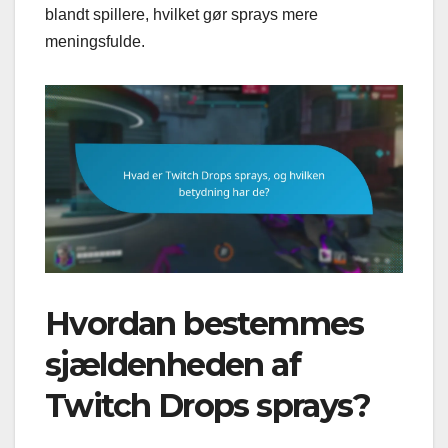
blandt spillere, hvilket gør sprays mere
meningsfulde.
Hvordan bestemmes
sjældenheden af
Twitch Drops sprays?