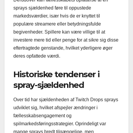
sprays sjældenhed føre til oppustede
markedsværdier, især hvis de er knyttet til
populære streamere eller betydningsfulde
begivenheder. Spillere kan være villige til at
investere mere tid eller penge for at sikre sig disse
eftertragtede genstande, hvilket yderligere øger
deres opfattede værdi.
Historiske tendenser i
spray-sjældenhed
Over tid har sjældenheden af Twitch Drops sprays
udviklet sig, hvilket afspejler ændringer i
fællesskabsengagement og
spilmarkedsføringsstrategier. Oprindeligt var
mange sprays bredt tilgængelige, men